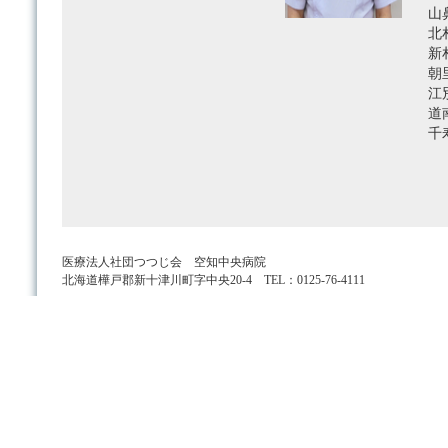
山
北
新
朝
江
道
千
医療法人社団つつじ会 空知中央病院
北海道樺戸郡新十津川町字中央20-4 TEL：0125-76-4111