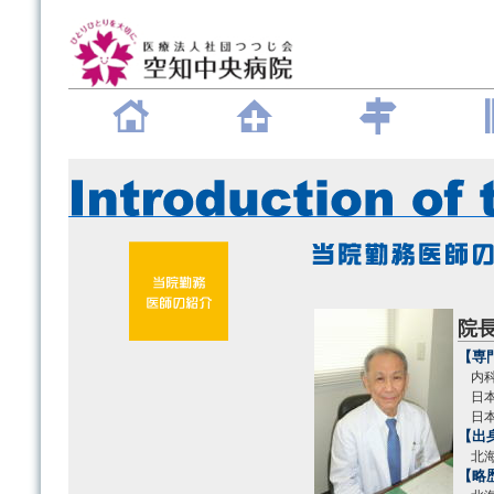
院
【専
内科
日本
日本
【出
北海
【略