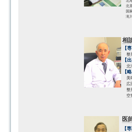
北海
北見
国家
滝川
相
【専
整
【出
北海
【略
美唄
広田
整形
空知
医
【専