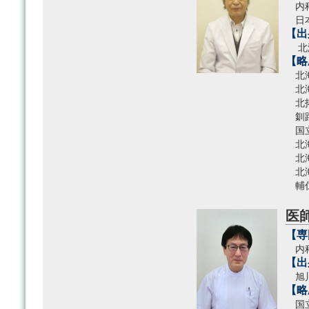
内科
日本
【出
北海
【略
北
北
北
釧
国立
北海
北
北
輔
医
【専
内
【出
旭川
【略
国